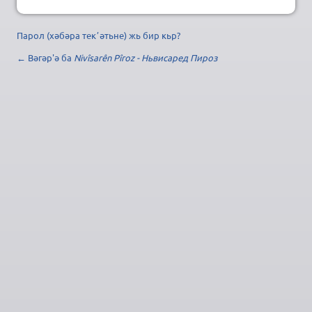
Парол (хәбәра текʼәтьне) жь бир кьр?
← Вәгәр'ә ба
Nivîsarên Pîroz - Ньвисаред Пироз