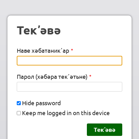
Текʼәвә
Наве хәбатаникʼар
Парол (хәбәра текʼәтьне)
Hide password
Keep me logged in on this device