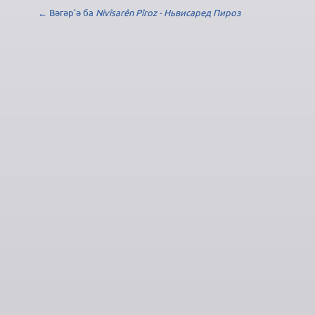
← Вәгәр'ә ба
Nivîsarên Pîroz - Ньвисаред Пироз