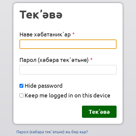
Skip to main content
Текʼәвә
Наве хәбатаникʼар
Парол (хәбәра текʼәтьне)
Hide password
Keep me logged in on this device
Парол (хәбәра текʼәтьне) жь бир кьр?