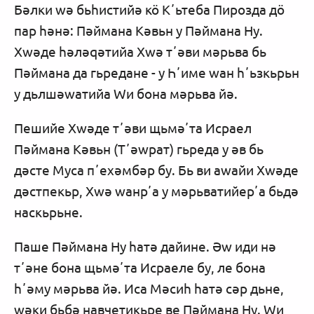
Бәлки wә бьһистийә кӧ Кʼьтеба Пирозда дӧ
пар һәнә: Пәймана Кәвьн у Пәймана Ну.
Хwәде һәләqәтийа Хwә тʼәви мәрьва бь
Пәймана да гьредане - у Һʼиме wан һʼьзкьрьн
у дьлшәwатийа Wи бона мәрьва йә.
Пешийе Хwәде тʼәви щьмәʼта Исраел
Пәймана Кәвьн (Тʼәwрат) гьреда у әв бь
дәсте Муса пʼехәмбәр бу. Бь ви аwайи Хwәде
дәстпекьр, Хwә wанрʼа у мәрьватийерʼа бьдә
наскьрьне.
Паше Пәймана Ну һатә дайине. Әw иди нә
тʼәне бона щьмәʼта Исраеле бу, ле бона
һʼәму мәрьва йә. Иса Мәсиһ һатә сәр дьне,
wәки бьбә навчетикьре ве Пәймана Ну. Wи