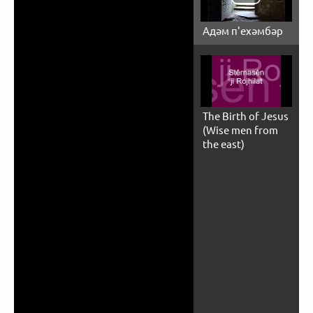
Адәм п'ехәмбәр
The Birth of Jesus
(Wise men from
the east)