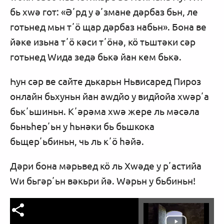
бь хwә гот: «Әʼрд у әʼзмане дәрбаз бьн, ле
готьнед мьн тʼӧ щар дәрбаз набьн». Бона ве
йәке изьна тʼӧ кәси тʼӧнә, кӧ тьштәки сәр
готьнед Wида зедә бькә йан кем бькә.
Һун сәр ве сайте дькарьн Ньвисаред Пироз
онлайн бьхуньн йан аwдйо у видйойа хwәрʼа
бькʼьшиньн. Кʼәрәма хwә жере ль мәсәла
бьньһерʼьн у һьнәки бь бьшкока
бьщерʼьбиньн, чь ль кʼӧ һәйә.
Дәри бона мәрьвед кӧ ль Хwәде у рʼастийа
Wи бьгәрʼьн вәкьри йә. Wәрьн у бьбиньн!