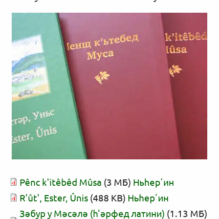
Pênc k'itêbêd Mûsa
(3 МБ)
Ньһерʼин
R'ût', Ester, Ûnis
(488 KB)
Ньһерʼин
Зәбур у Мәсәлә (һ'әрфед латини)
(1.13 МБ)