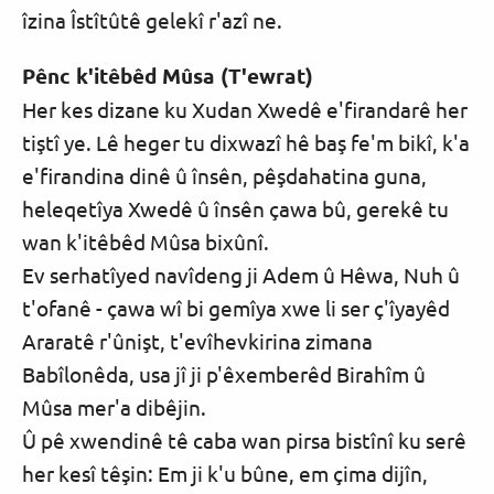
îzina Îstîtûtê gelekî r'azî ne.
Pênc k'itêbêd Mûsa (T'ewrat)
Her kes dizane ku Xudan Xwedê e'firandarê her
tiştî ye. Lê heger tu dixwazî hê baş fe'm bikî, k'a
e'firandina dinê û însên, pêşdahatina guna,
heleqetîya Xwedê û însên çawa bû, gerekê tu
wan k'itêbêd Mûsa bixûnî.
Ev serhatîyed navîdeng ji Adem û Hêwa, Nuh û
t'ofanê - çawa wî bi gemîya xwe li ser ç'îyayêd
Araratê r'ûnişt, t'evîhevkirina zimana
Babîlonêda, usa jî ji p'êxemberêd Birahîm û
Mûsa mer'a dibêjin.
Û pê xwendinê tê caba wan pirsa bistînî ku serê
her kesî têşin: Em ji k'u bûne, em çima dijîn,