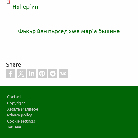
Ньһерʼин
Фькьр йан пьрсед xwә мәрʼа бьшинә
Share
Footer
Contact
Copyright
Хәрьта Малпәре
Privacy policy
Cookie settings
Текʼәвә