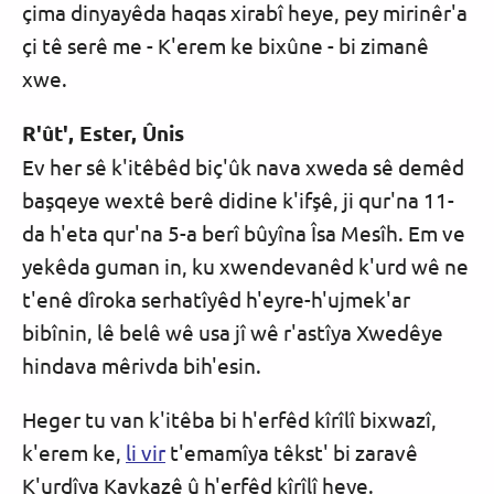
çima dinyayêda haqas xirabî heye, pey mirinêr'a
çi tê serê me - K'erem ke bixûne - bi zimanê
xwe.
R'ût', Ester, Ûnis
Ev her sê k'itêbêd biç'ûk nava xweda sê demêd
başqeye wextê berê didine k'ifşê, ji qur'na 11-
da h'eta qur'na 5-a berî bûyîna Îsa Mesîh. Em ve
yekêda guman in, ku xwendevanêd k'urd wê ne
t'enê dîroka serhatîyêd h'eyre-h'ujmek'ar
bibînin, lê belê wê usa jî wê r'astîya Xwedêye
hindava mêrivda bih'esin.
Heger tu van k'itêba bi h'erfêd kîrîlî bixwazî,
k'erem ke,
li vir
t'emamîya têkst' bi zaravê
K'urdîya Kavkazê û h'erfêd kîrîlî heye.