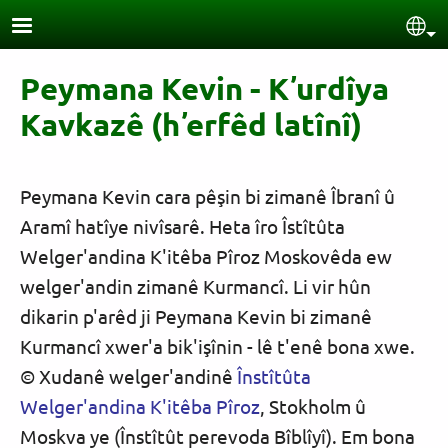
Skip to main content
Sel
Peymana Kevin - Kʼurdîya
Kavkazê (hʼerfêd latînî)
Peymana Kevin cara pêşin bi zimanê Îbranî û
Aramî hatîye nivîsarê. Heta îro Îstîtûta
Welger'andina K'itêba Pîroz Moskovêda ew
welger'andin zimanê Kurmancî. Li vir hûn
dikarin p'arêd ji Peymana Kevin bi zimanê
Kurmancî xwer'a bik'işînin - lê t'enê bona xwe.
© Xudanê welger'andinê
Înstîtûta
Welger'andina K'itêba Pîroz
, Stokholm û
Moskva ye (Înstîtût perevoda Bîblîyî). Em bona